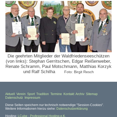
Die geehrten Mitglieder der Waldfriedenseeschützen
(von links): Stephan Gerritschen, Edgar Reißenweber,
Renate Schramm, Paul Motschmann, Matthias Korzyk
und Ralf Schilha
F
oto: Birgit Resch
Aktuell
Verein
Sport
Tradition
Termine
Kontakt
Archiv
Sitemap
Datenschutz
Impressum
Diese Seiten speichern nur technisch notwendige "Session-Cookies".
Weitere Informationen hierzu siehe:
Datenschutzerklärung
Hosting:
LCube - Professional Hosting e.K.