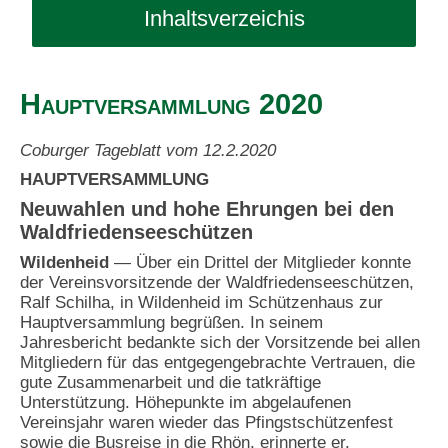
Verein
Inhaltsverzeichis
Sport
Über uns
Hauptversammlung 2020
Tradition
Mitglied werden / FAQ
Coburger Tageblatt vom 12.2.2020
HAUPTVERSAMMLUNG
Termine
Neuwahlen und hohe Ehrungen bei den
Schützenhaus
Waldfriedenseeschützen
Wildenheid
— Über ein Drittel der Mitglieder konnte
Kontakt
Chronik
der Vereinsvorsitzende der Waldfriedenseeschützen,
Ralf Schilha, in Wildenheid im Schützenhaus zur
Hauptversammlung begrüßen. In seinem
Archiv
Jahresbericht bedankte sich der Vorsitzende bei allen
Der Waldfriedensee
Mitgliedern für das entgegengebrachte Vertrauen, die
gute Zusammenarbeit und die tatkräftige
Unterstützung. Höhepunkte im abgelaufenen
Vereinsjahr waren wieder das Pfingstschützenfest
sowie die Busreise in die Rhön, erinnerte er.