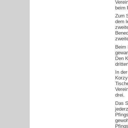
Verei
beim 
Zum S
dem l
zweit
Bened
zweit
Beim 
gewan
Den K
dritte
In de
Korzy
Tisch
Verei
drei.
Das S
jeder
Pfing
gewoh
Pfing