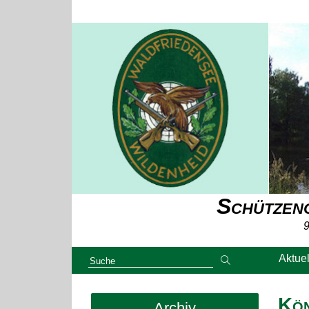
Schützeng
9
Aktuel
Kön
Archiv