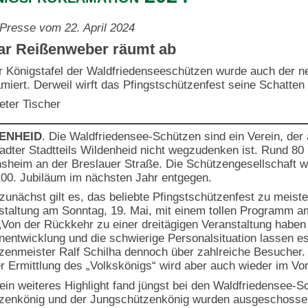
Presse vom 22. April 2024
ar Reißenweber räumt ab
r Königstafel der Waldfriedenseeschützen wurde auch der 
amiert. Derweil wirft das Pfingstschützenfest seine Schatten
eter Tischer
ENHEID
. Die Waldfriedensee-Schützen sind ein Verein, der
adter Stadtteils Wildenheid nicht wegzudenken ist. Rund 80
nsheim an der Breslauer Straße. Die Schützengesellschaft w
00. Jubiläum im nächsten Jahr entgegen.
zunächst gilt es, das beliebte Pfingstschützenfest zu meiste
staltung am Sonntag, 19. Mai, mit einem tollen Programm 
 „Von der Rückkehr zu einer dreitägigen Veranstaltung haben 
entwicklung und die schwierige Personalsituation lassen es 
zenmeister Ralf Schilha dennoch über zahlreiche Besucher. 
er Ermittlung des „Volkskönigs“ wird aber auch wieder im Vor
in weiteres Highlight fand jüngst bei den Waldfriedensee-Sch
zenkönig und der Jungschützenkönig wurden ausgeschossen