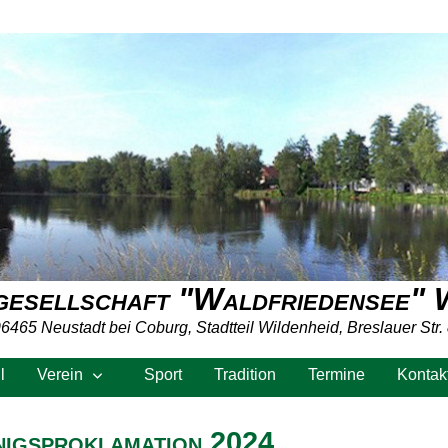
esellschaft "Waldfriedensee" 
6465 Neustadt bei Coburg, Stadtteil Wildenheid, Breslauer Str.
l
Verein
Sport
Tradition
Termine
Kontak
igsproklamation 2024