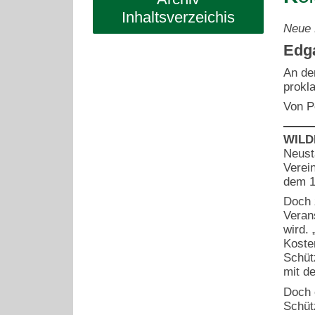
Inhaltsverzeichis
Neue 
Edg
An de
prokl
Von P
WILD
Neust
Verei
dem 1
Doch 
Veran
wird.
Kosten
Schüt
mit d
Doch e
Schüt