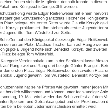
nsleben freuen sich die Mitglieder, deshalb konnte in diesem
Pokal- und Königsschießen gezählt werden.
chützenkönig wurde Edgar Reißenweber mit einem hervorrag
etztjährigen Schützenkönig Matthias Tischer die Königskette
en Platz belegte. Als erster Ritter wurde Claudia Korzyk ge
ikt Korzyk proklamiert. Ihm stehen als erster Jugendritter 
er Jugendritter Tom Wüstefeld zur Seite.
Schießen auf den Königspokal überzeugte Edgar Reißenweber 
n den ersten Platz. Matthias Tischer kam auf Rang zwei und 
önigspokal Jugend holte sich Benedikt Korzyk, den zweiten 
n Platz belegte Tom Wüstefeld.
r Kategorie Vereinspokale kam in der Schützenklasse Alexan
k auf Rang zwei und Rang drei belegte Günter Brangoli. Be
er den ersten Platz, Edgar Reißenweber den zweiten Platz u
nspokal Jugend gewann Tom Wüstefeld, Benedikt Korzyk bel
chützenheim hat seine Pforten wie gewohnt immer jeden Mitt
zeit herzlich willkommen und können unter fachkundiger Anle
stsonntag, 19. Mai, wird wieder das Schützenfest auf dem Ve
nten Speisen- und Getränkeangebot und der Proklamation d
sten beim beliebten Jedermannschießen ermittelt wird.