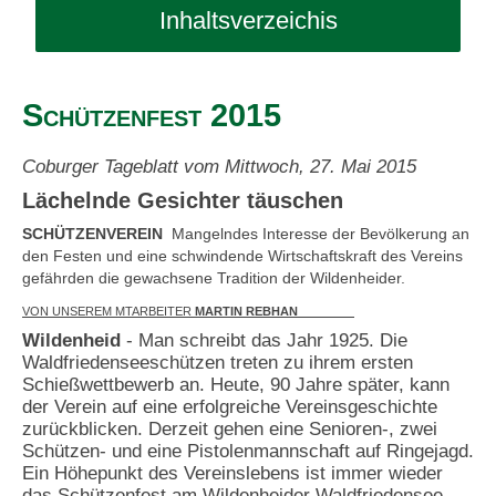
Verein
Inhaltsverzeichis
Sport
Über uns
Schützenfest 2015
Tradition
Mitglied werden / FAQ
Coburger Tageblatt vom Mittwoch, 27. Mai 2015
Lächelnde Gesichter täuschen
Termine
Schützenhaus
SCHÜTZENVEREIN
Mangelndes Interesse der Bevölkerung an
den Festen und eine schwindende Wirtschaftskraft des Vereins
gefährden die gewachsene Tradition der Wildenheider.
Kontakt
Chronik
VON UNSEREM MTARBEITER
MARTIN REBHAN
Wildenheid
- Man schreibt das Jahr 1925. Die
Waldfriedenseeschützen treten zu ihrem ersten
Archiv
Der Waldfriedensee
Schießwettbewerb an. Heute, 90 Jahre später, kann
der Verein auf eine erfolgreiche Vereinsgeschichte
zurückblicken. Derzeit gehen eine Senioren-, zwei
Schützen- und eine Pistolenmannschaft auf Ringejagd.
Ein Höhepunkt des Vereinslebens ist immer wieder
das Schützenfest am Wildenheider Waldfriedensee.