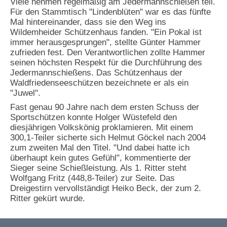
Viele nehmen regelmäßig am Jedermannschießen teil.
Für den Stammtisch "Lindenblüten" war es das fünfte
Mal hintereinander, dass sie den Weg ins
Wildemheider Schützenhaus fanden. "Ein Pokal ist
immer herausgesprungen", stellte Günter Hammer
zufrieden fest. Den Verantwortlichen zollte Hammer
seinen höchsten Respekt für die Durchführung des
Jedermannschießens. Das Schützenhaus der
Waldfriedenseeschützen bezeichnete er als ein
"Juwel".
Fast genau 90 Jahre nach dem ersten Schuss der
Sportschützen konnte Holger Wüstefeld den
diesjährigen Volkskönig proklamieren. Mit einem
300,1-Teiler sicherte sich Helmut Göckel nach 2004
zum zweiten Mal den Titel. "Und dabei hatte ich
überhaupt kein gutes Gefühl", kommentierte der
Sieger seine Schießleistung. Als 1. Ritter steht
Wolfgang Fritz (448,8-Teiler) zur Seite. Das
Dreigestirn vervollständigt Heiko Beck, der zum 2.
Ritter gekürt wurde.